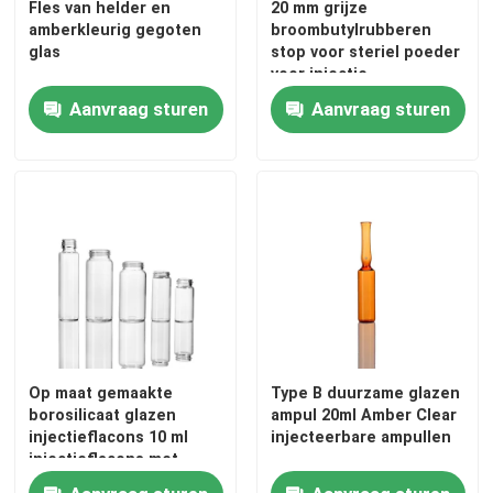
Fles van helder en
20 mm grijze
amberkleurig gegoten
broombutylrubberen
glas
stop voor steriel poeder
Fabriekstocht
voor injectie
Aanvraag sturen
Aanvraag sturen
Kwaliteitscontrole
Neem contact met ons op
Nieuws
blog
Op maat gemaakte
Type B duurzame glazen
Flesje van borosilicaatglas
borosilicaat glazen
ampul 20ml Amber Clear
injectieflacons 10 ml
injecteerbare ampullen
injectieflacons met
tubulaire glasflesjes
schroeftop