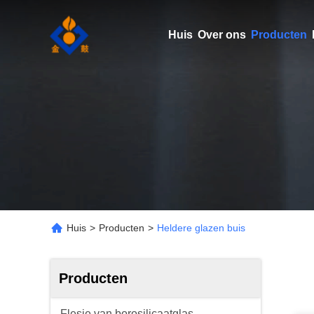
Huis
Over ons
Producten
Huis
>
Producten
>
Heldere glazen buis
Producten
Flesje van borosilicaatglas