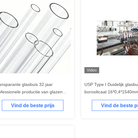
Video
ansparante glasbuis 32 jaar
USP Type I Duidelijk glasbu
ofessionele productie van glazen
borosilicaat 16*0,4*1540m
acons en ampullen met deelname
Vind de beste prijs
Vind de beste pr
n de tentoonstelling