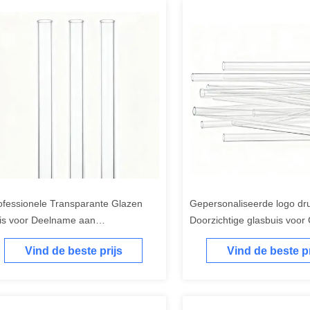
ofessionele Transparante Glazen
Gepersonaliseerde logo dr
is voor Deelname aan
Doorzichtige glasbuis voo
ntoonstellingen
standaard Uitvoer 6 miljar
Vind de beste prijs
Vind de beste pr
en flacons