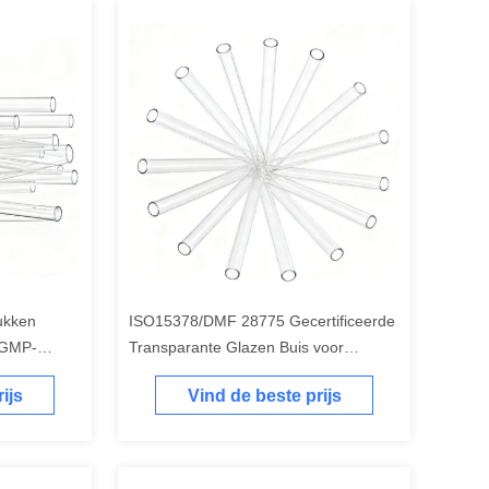
ukken
ISO15378/DMF 28775 Gecertificeerde
r GMP-
Transparante Glazen Buis voor
d ampullen
Farmaceutische Toepassingen in
ijs
Vind de beste prijs
Amberkleurige Verpakking