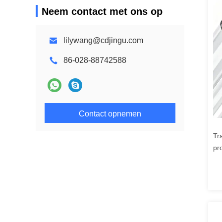
Neem contact met ons op
lilywang@cdjingu.com
86-028-88742588
Contact opnemen
Tr
pr
fl
aa