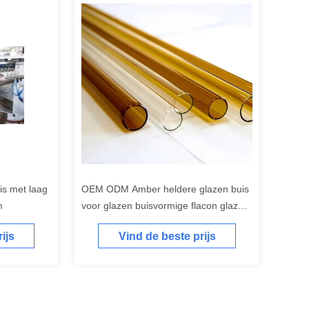
is met laag
OEM ODM Amber heldere glazen buis
m
voor glazen buisvormige flacon glazen
ampul
ijs
Vind de beste prijs