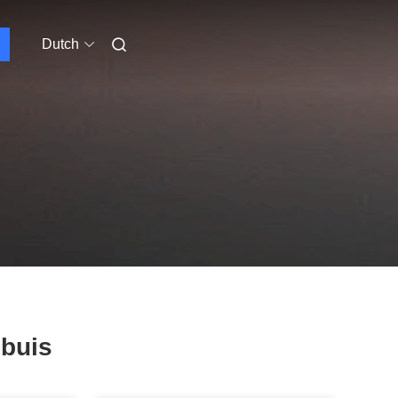
Dutch
 buis