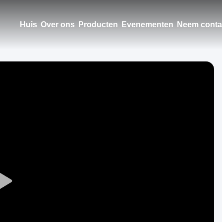
Huis
Over ons
Producten
Evenementen
Neem conta
Play
Video