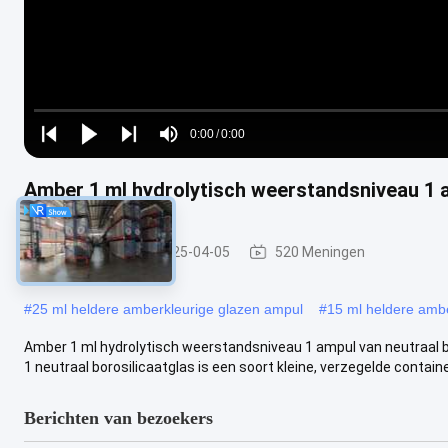
Loaded
:
0%
0:00
/
0:00
Play
Play
Play
Mute
Current
Duration
next
next
Amber 1 ml hydrolytisch weerstandsniveau 1 a
Time
glasampul
2025-04-05
520 Meningen
#
25 ml heldere amberkleurige glazen ampul
#
15 ml heldere amb
Amber 1 ml hydrolytisch weerstandsniveau 1 ampul van neutraal b
1 neutraal borosilicaatglas is een soort kleine, verzegelde container 
Berichten van bezoekers