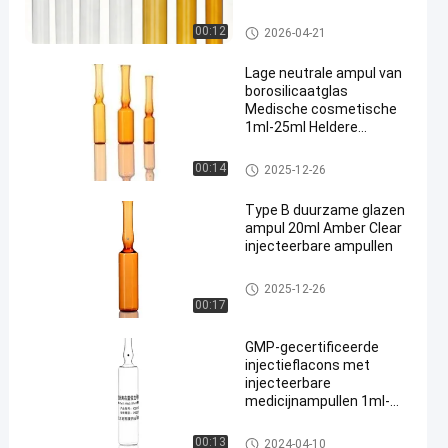
glasampul
00:12
2026-04-21
Lage neutrale ampul van
borosilicaatglas
Medische cosmetische
1ml-25ml Heldere
en
amberkleurige ampul
glasampul
00:14
2025-12-26
Type B duurzame glazen
ampul 20ml Amber Clear
injecteerbare ampullen
glasampul
2025-12-26
00:17
GMP-gecertificeerde
injectieflacons met
injecteerbare
medicijnampullen 1ml-
25ml
glasampul
00:13
2024-04-10