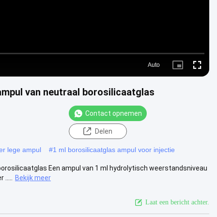
Auto
Picture-
Fullscre
in-
Picture
mpul van neutraal borosilicaatglas
Contact opnemen
Delen
er lege ampul
#
1 ml borosilicaatglas ampul voor injectie
orosilicaatglas Een ampul van 1 ml hydrolytisch weerstandsniveau
.....
Bekijk meer
Laat een bericht achter.