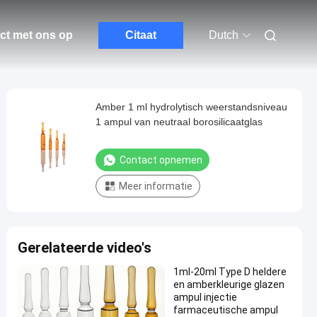
ct met ons op
Citaat
Dutch
Amber 1 ml hydrolytisch weerstandsniveau
1 ampul van neutraal borosilicaatglas
Contact opnemen
Meer informatie
Gerelateerde video's
1ml-20ml Type D heldere
en amberkleurige glazen
ampul injectie
farmaceutische ampul