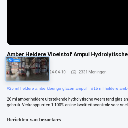
Amber Heldere Vloeistof Ampul Hydrolytisch
glasampul
2024-04-10
2331 Meningen
#
25 ml heldere amberkleurige glazen ampul
#
15 ml heldere amb
20 ml amber heldere uitstekende hydrolytische weerstand glas am
gebruik. Verkooppunten 1.100% online kwaliteitscontrole voor snel e
Berichten van bezoekers