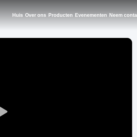
Huis
Over ons
Producten
Evenementen
Neem conta
Play
Video