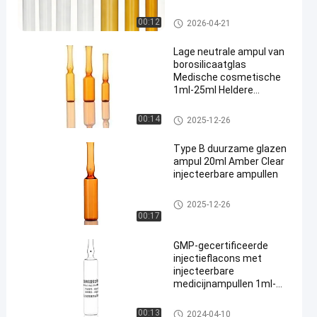
glasampul
00:12
2026-04-21
Lage neutrale ampul van
borosilicaatglas
Medische cosmetische
1ml-25ml Heldere
amberkleurige ampul
glasampul
00:14
2025-12-26
Type B duurzame glazen
ampul 20ml Amber Clear
injecteerbare ampullen
glasampul
2025-12-26
00:17
GMP-gecertificeerde
injectieflacons met
injecteerbare
medicijnampullen 1ml-
25ml
glasampul
00:13
2024-04-10