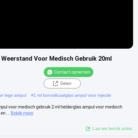
e Weerstand Voor Medisch Gebruik 20ml
Contact opnemen
Delen
er lege ampul
#
1 ml borosilicaatglas ampul voor injectie
pul voor medisch gebruik 2 ml helderglas ampul voor medisch
n ...
Bekijk meer
Laat een bericht achter.