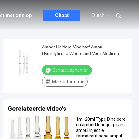
ct met ons op
Citaat
Dutch
Amber Heldere Vloeistof Ampul
Hydrolytische Weerstand Voor Medisch
Gebruik 20ml
Contact opnemen
Meer informatie
Gerelateerde video's
1ml-20ml Type D heldere
en amberkleurige glazen
ampul injectie
farmaceutische ampul