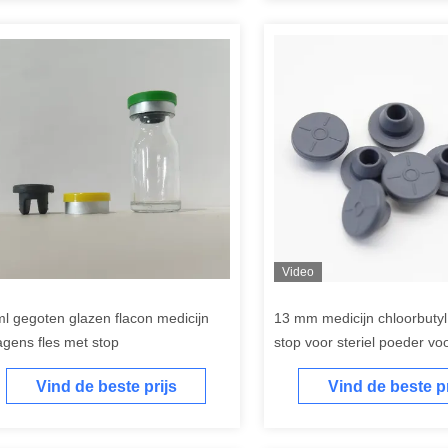
Video
ml gegoten glazen flacon medicijn
13 mm medicijn chloorbuty
agens fles met stop
stop voor steriel poeder voo
Vind de beste prijs
Vind de beste pr