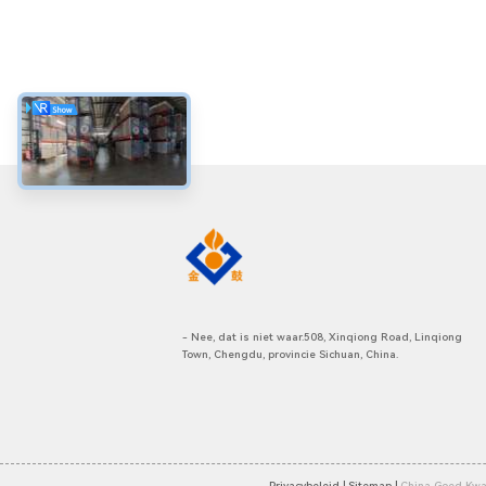
- Nee, dat is niet waar.508, Xinqiong Road, Linqiong
Town, Chengdu, provincie Sichuan, China.
Privacybeleid |
Sitemap |
China Goed Kwali