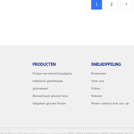
1
2
PRODUCTEN
SNELKOPPELING
Flesje van borosilicaatglas
Producten
tubulaire glasflesjes
Over ons
glasampul
Video
Borosilicaat glazen buis
Nieuws
Gegoten glazen flacon
Neem contact met ons op
teit Flesje Van Borosilicaatglas Leverancier. 2023-2026
CHENGDU JINGU PHARMA-PACK CO