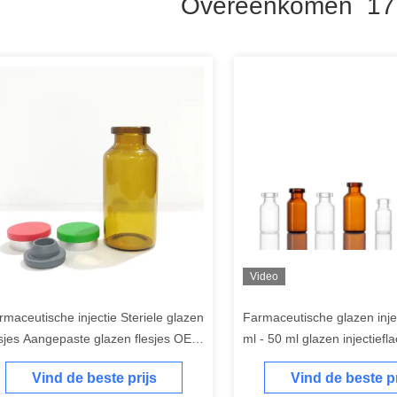
Overeenkomen 17
Video
rmaceutische injectie Steriele glazen
Farmaceutische glazen inje
esjes Aangepaste glazen flesjes OEM
ml - 50 ml glazen injectief
DM
rubberen stop
Vind de beste prijs
Vind de beste pr