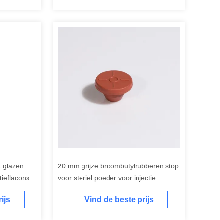
t glazen
20 mm grijze broombutylrubberen stop
ctieflacons
voor steriel poeder voor injectie
ijs
Vind de beste prijs