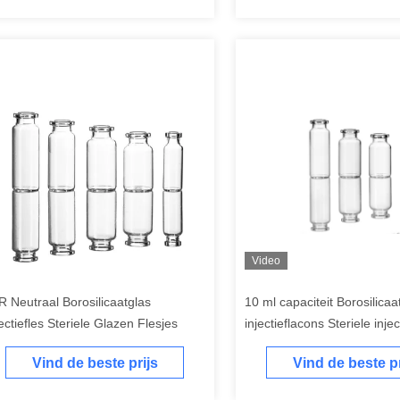
Video
R Neutraal Borosilicaatglas
10 ml capaciteit Borosilicaa
jectiefles Steriele Glazen Flesjes
injectieflacons Steriele inje
Transparante / Amber
Vind de beste prijs
Vind de beste pr