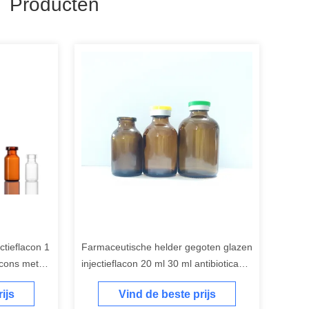
 Producten
ctieflacon 1
Farmaceutische helder gegoten glazen
lacons met
injectieflacon 20 ml 30 ml antibiotica
steriele glazen injectieflacons
ijs
Vind de beste prijs