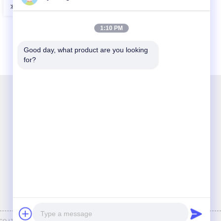
1:10 PM
Good day, what product are you looking 
for?
Chat Nu
Tel:
86-028-88742588
E-mail:
lilywang@cdjingu.com
.,LTD.
. Allen Voorgebe*houde Rechten.