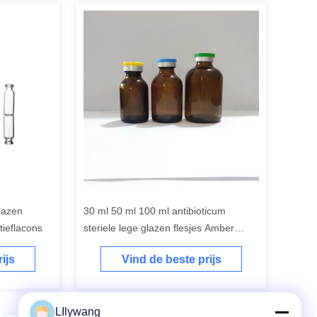
lazen
30 ml 50 ml 100 ml antibioticum
ctieflacons
steriele lege glazen flesjes Amber
heldere injectie glazen fles
ijs
Vind de beste prijs
LIlywang