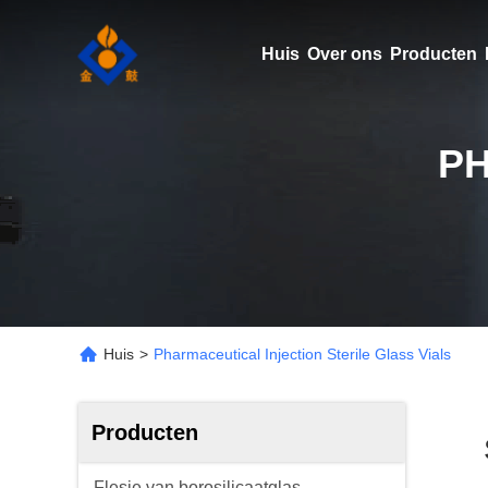
Huis
Over ons
Producten
PH
Huis
>
Pharmaceutical Injection Sterile Glass Vials
Producten
Flesje van borosilicaatglas