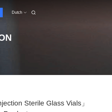
Dutch
ION
ection Sterile Glass Vials」