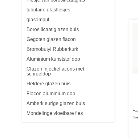
tubulaire glasflesjes
glasampul
Borosilicaat glazen buis
Gegoten glazen flacon
Bromobutyl Rubberkurk
Aluminium kunststof dop
Glazen injectieflacons met
schroefdop
Heldere glazen buis
Flacon aluminium dop
Amberkleurige glazen buis
Fa
Mondelinge vloeibare fles
fl
O