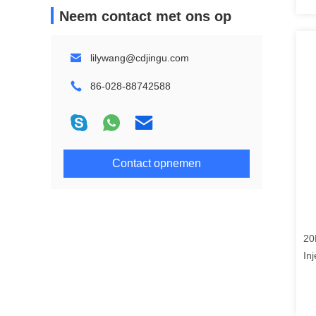
Neem contact met ons op
lilywang@cdjingu.com
86-028-88742588
Contact opnemen
20
In