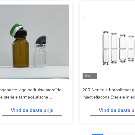
Video
ngepaste logo bedrukte steroïde
20R Neutrale borosilicaat g
ge steriele farmaceutische
injectieflacons Steriele inje
jectieflacon met rubberen stop en
Vind de beste prijs
Vind de beste pr
ppen