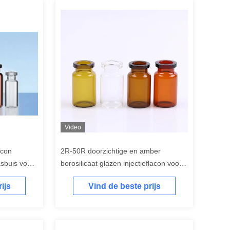
Video
acon
2R-50R doorzichtige en amber
sbuis voor
borosilicaat glazen injectieflacon voor
e
de farmaceutische industrie
ijs
Vind de beste prijs