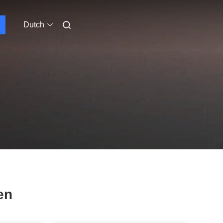
Dutch
en