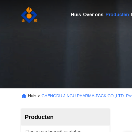
Huis
Over ons
Producten
Huis
>
CHENGDU JINGU PHARMA-PACK CO.,LTD. Pro
Producten
Flesje van borosilicaatglas