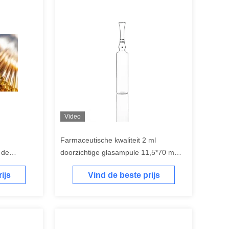
Video
Farmaceutische kwaliteit 2 ml
 de
doorzichtige glasampule 11,5*70 mm
len en
met borosilicaatglasmateriaal
ijs
Vind de beste prijs