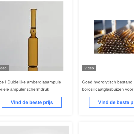
ideo
Video
pe I Duidelijke amberglasampule
Goed hydrolytisch bestand
eriele ampulenschermdruk
borosilicaatglasbuizen voor
productie van glazen ampul
Vind de beste prijs
Vind de beste pr
glazen flacons