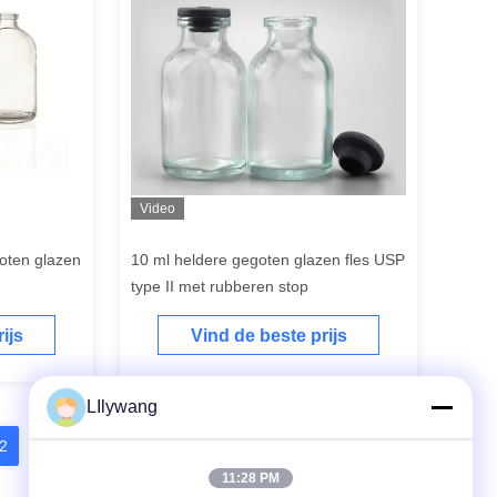
Video
oten glazen
10 ml heldere gegoten glazen fles USP
type II met rubberen stop
ijs
Vind de beste prijs
LIlywang
2
13
14
15
11:28 PM