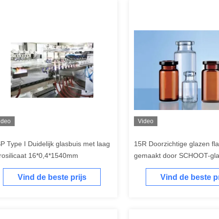
ideo
Video
P Type I Duidelijk glasbuis met laag
15R Doorzichtige glazen fl
rosilicaat 16*0,4*1540mm
gemaakt door SCHOOT-gla
de farmaceutische industri
Vind de beste prijs
Vind de beste pr