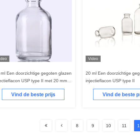
ideo
Video
 ml Een doorzichtige gegoten glazen
20 ml Een doorzichtige geg
jectieflacon USP type II met 20 mm
injectieflacon USP type II
ls
Vind de beste prijs
Vind de beste pr
8
9
10
11
1