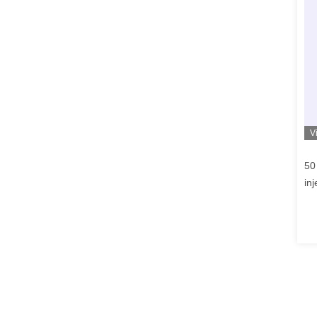
V
50
in
ha