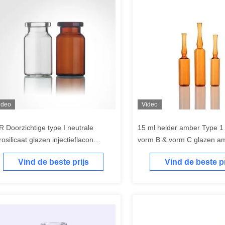
ideo
Video
R Doorzichtige type I neutrale
15 ml helder amber Type 1
osilicaat glazen injectieflacon
vorm B & vorm C glazen a
*60MM met rubberen stop
Vind de beste prijs
Vind de beste pr