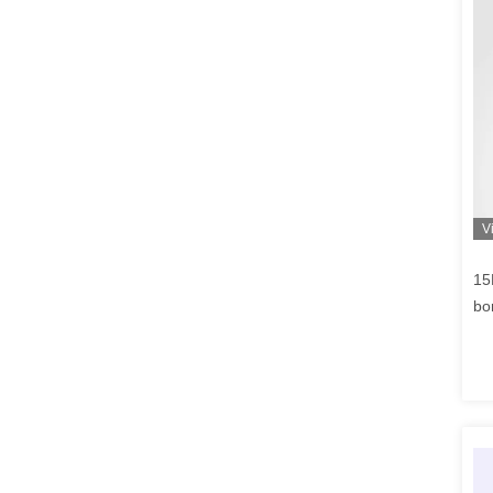
V
15
bor
24