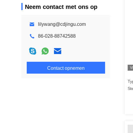
Neem contact met ons op
lilywang@cdjingu.com
86-028-88742588
Contact opnemen
V
Ty
St