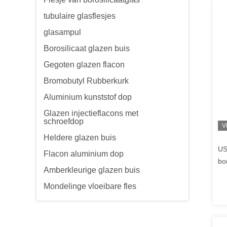
tubulaire glasflesjes
glasampul
Borosilicaat glazen buis
Gegoten glazen flacon
Bromobutyl Rubberkurk
Aluminium kunststof dop
Glazen injectieflacons met
schroefdop
V
Heldere glazen buis
US
Flacon aluminium dop
bo
Amberkleurige glazen buis
Mondelinge vloeibare fles