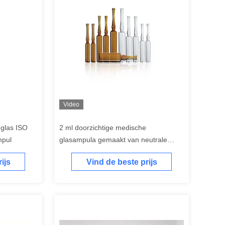
Video
 glas ISO
2 ml doorzichtige medische
mpul
glasampula gemaakt van neutrale
borosilicaatbuis OPC CBR SCR
ijs
Vind de beste prijs