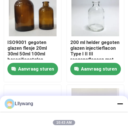
Fabriekstocht
Kwaliteitscontrole
ISO9001 gegoten
200 ml helder gegoten
glazen flesje 20ml
glazen injectieflacon
Neem contact met ons op
30ml 50ml 100ml
Type I II III
borosilicaatglas
reagensflessen met
flesjes
rubberen stop
Aanvraag sturen
Aanvraag sturen
Nieuws
blog
LIlywang
Flesje van borosilicaatglas
10:43 AM
tubulaire glasflesjes