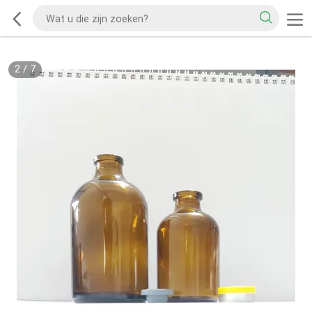
2
/
7