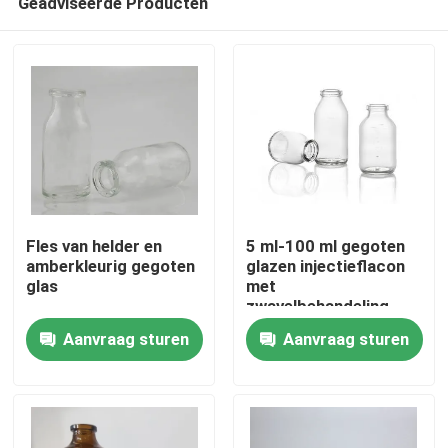
Geadviseerde Producten
Fles van helder en
5 ml-100 ml gegoten
amberkleurig gegoten
glazen injectieflacon
glas
met
zwavelbehandeling
Thuis
Aanvraag sturen
Aanvraag sturen
Producten
Over ons