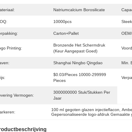
teriaal:
Natriumcalcium Borosilicate
Capac
OQ:
10000pcs
Steek
erpakking:
Carton+Pallet
OEM
Bronzende Het Schermdruk 
go Printing:
Voord
(keur Aangepast Goed)
aven:
Shanghai Ningbo Qingdao
Min. 
$0.03/pieces 10000-299999 
ijs:
Verpa
Pieces
3000000000 Stuk/Stukken Per   
evering Vermogen:
Jaar
100 ml gegoten glazen injectieflacon
, 
Amber
arkeren:
Gepersonaliseerde logo-afdruk Gemaakte g
roductbeschrijving