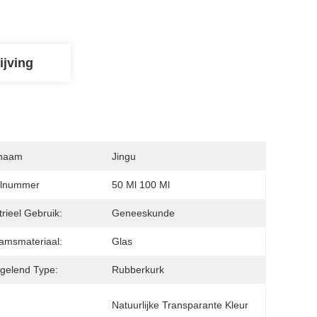
ijving
naam
Jingu
lnummer
50 Ml 100 Ml
trieel Gebruik:
Geneeskunde
amsmateriaal:
Glas
gelend Type:
Rubberkurk
:
Natuurlijke Transparante Kleur