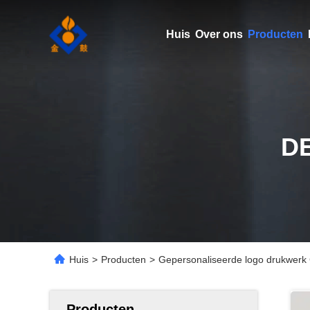
Huis
Over ons
Producten
D
Huis
>
Producten
>
Gepersonaliseerde logo drukwerk 
Producten