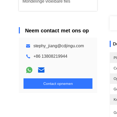
Mondelinge vloeibare fles
Neem contact met ons op
D
stephy_jiang@cdjingu.com
+86 13808219944
P
Ce
O
Contact opnemen
G
K
G