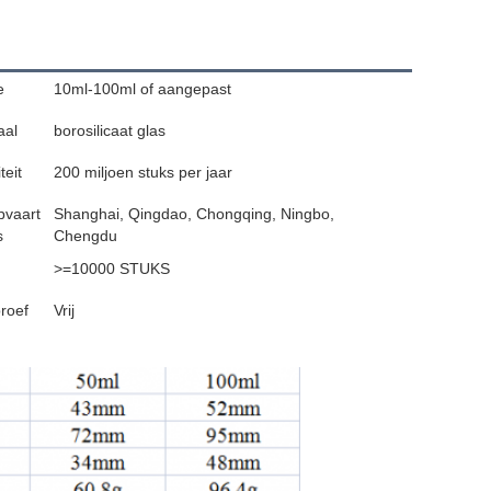
e
10ml-100ml of aangepast
aal
borosilicaat glas
teit
200 miljoen stuks per jaar
pvaart
Shanghai, Qingdao, Chongqing, Ningbo,
s
Chengdu
>=10000 STUKS
roef
Vrij