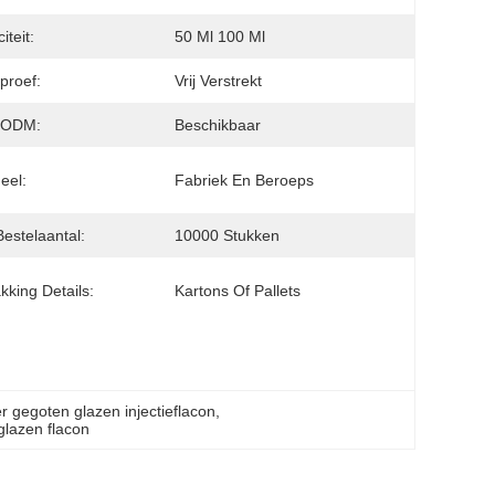
iteit:
50 Ml 100 Ml
proef:
Vrij Verstrekt
/ODM:
Beschikbaar
eel:
Fabriek En Beroeps
Bestelaantal:
10000 Stukken
kking Details:
Kartons Of Pallets
 gegoten glazen injectieflacon
, 
lazen flacon