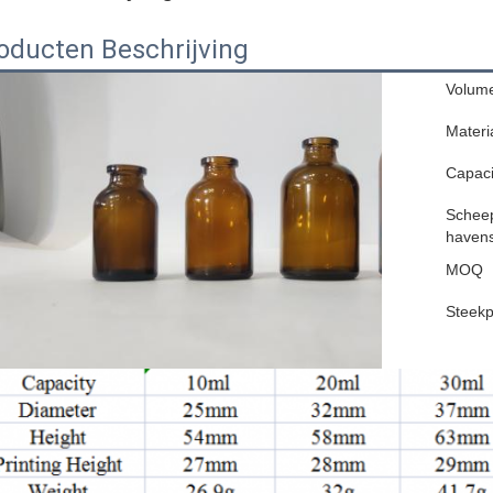
oducten Beschrijving
Volum
Materi
Capaci
Schee
haven
MOQ
Steekp