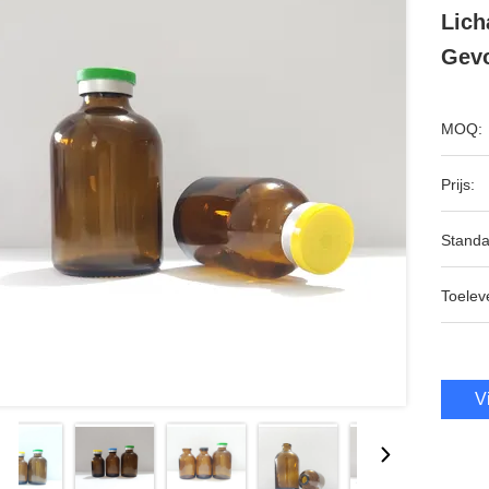
Lich
Gevo
MOQ:
Prijs:
Standa
Toeleve
V