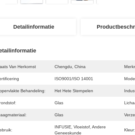
Detailinformatie
Productbeschr
etailinformatie
laats Van Herkomst
Chengdu, China
Merk
rtificering
ISO9001/ISO 14001
Mode
ppervlakte Behandeling:
Het Hete Stempelen
Indus
rondstof:
Glas
Licha
raagmateriaal:
Glas
Verze
INFUSIE, Vloeistof, Andere 
ebruik:
Kleur
Geneeskunde