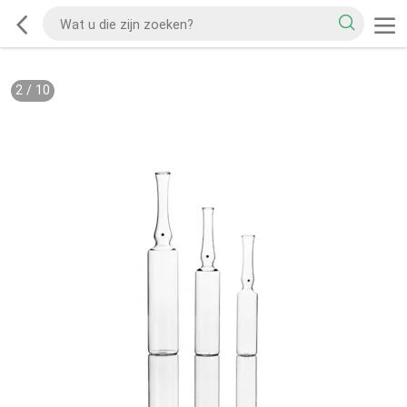
2
/
10