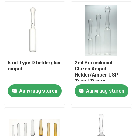
5 ml Type D helderglas
2ml Borosilicaat
ampul
Glazen Ampul
Helder/Amber USP
Type I/D voor
Farmaceutische
Aanvraag sturen
Aanvraag sturen
Injectie
Thuis
Producten
Over ons