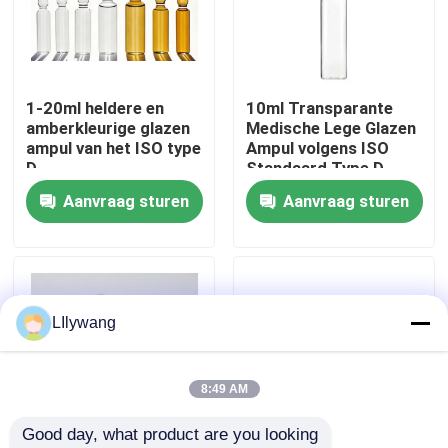
Fabriekstocht
1-20ml heldere en
10ml Transparante
Kwaliteitscontrole
amberkleurige glazen
Medische Lege Glazen
ampul van het ISO type
Ampul volgens ISO
D
Standaard Type D
Neem contact met ons op
Aanvraag sturen
Aanvraag sturen
Nieuws
blog
LIlywang
Flesje van borosilicaatglas
8:49 AM
Good day, what product are you looking 
tubulaire glasflesjes