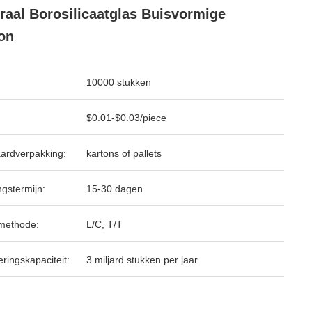
raal Borosilicaatglas Buisvormige
on
10000 stukken
$0.01-$0.03/piece
ardverpakking:
kartons of pallets
ngstermijn:
15-30 dagen
methode:
L/C, T/T
ringskapaciteit:
3 miljard stukken per jaar