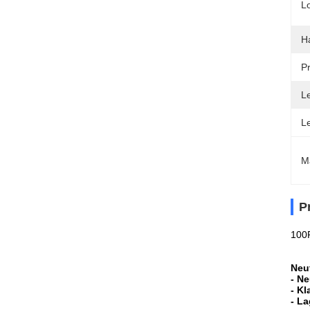
Lo
H
Pr
Le
L
M
P
100R
Neut
- Ne
- Kl
- La