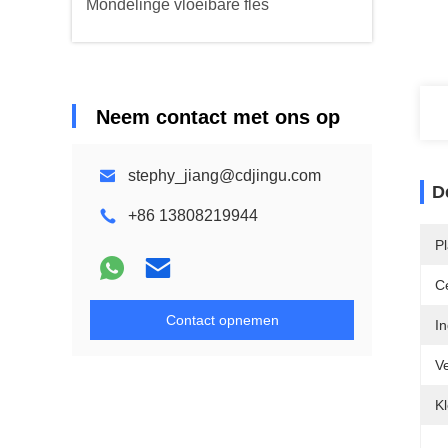
Mondelinge vloeibare fles
Neem contact met ons op
stephy_jiang@cdjingu.com
D
+86 13808219944
P
Ce
Contact opnemen
In
V
Kl