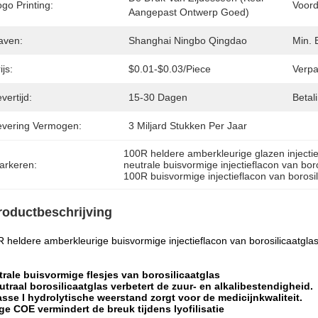
go Printing:
Voord
Aangepast Ontwerp Goed)
aven:
Shanghai Ningbo Qingdao
Min. 
ijs:
$0.01-$0.03/piece
Verpa
vertijd:
15-30 Dagen
Betal
evering Vermogen:
3 Miljard Stukken Per Jaar
100R heldere amberkleurige glazen injecti
arkeren:
neutrale buisvormige injectieflacon van boro
100R buisvormige injectieflacon van borosil
roductbeschrijving
 heldere amberkleurige buisvormige injectieflacon van borosilicaatgla
rale buisvormige flesjes van borosilicaatglas
utraal borosilicaatglas verbetert de zuur- en alkalibestendigheid.
asse I hydrolytische weerstand zorgt voor de medicijnkwaliteit.
ge COE vermindert de breuk tijdens lyofilisatie