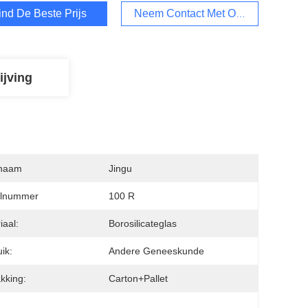
ind De Beste Prijs
Neem Contact Met Ons Op
ijving
naam
Jingu
lnummer
100 R
iaal:
Borosilicateglas
ik:
Andere Geneeskunde
kking:
Carton+Pallet