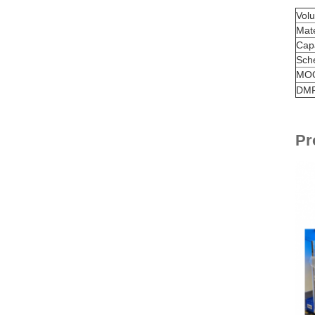
Vol
Mate
Capa
Sch
MO
DMF
Pr