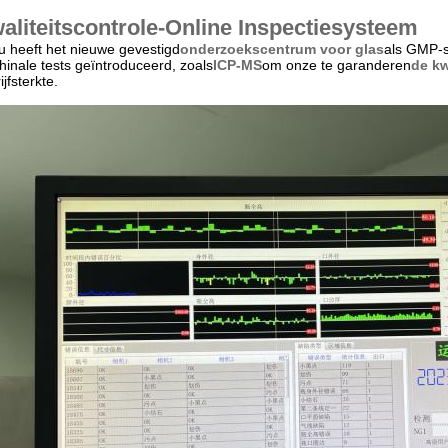
aliteitscontrole-Online Inspectiesysteem
u heeft het nieuwe gevestigd
onderzoekscentrum voor glas
als GMP-s
inale tests geïntroduceerd, zoals
ICP-MS
om onze te garanderen
de kw
ijfsterkte.