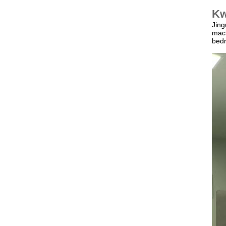
Kw
Jing
mach
bedr