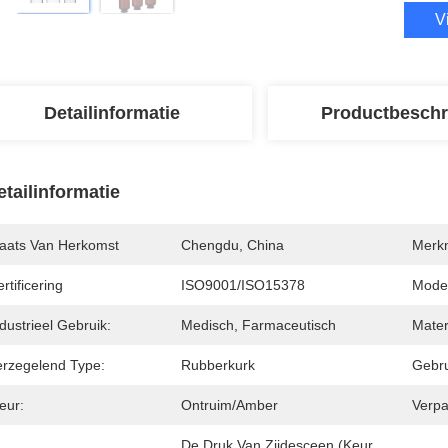
V
Detailinformatie
Productbeschr
etailinformatie
laats Van Herkomst
Chengdu, China
Merk
rtificering
ISO9001/ISO15378
Mode
dustrieel Gebruik:
Medisch, Farmaceutisch
Mater
erzegelend Type:
Rubberkurk
Gebru
eur:
Ontruim/Amber
Verpa
De Druk Van Zijdesceen (keur 