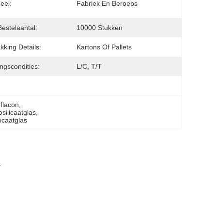
eel:
Fabriek En Beroeps
Bestelaantal:
10000 Stukken
kking Details:
Kartons Of Pallets
ingscondities:
L/C, T/T
eflacon
, 
silicaatglas
, 
icaatglas
s