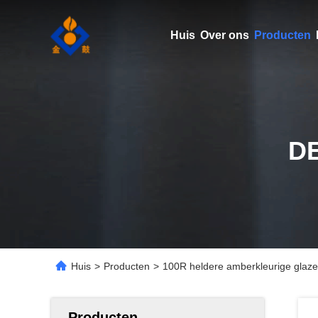
Huis
Over ons
Producten
D
Huis
>
Producten
>
100R heldere amberkleurige glazen
Producten