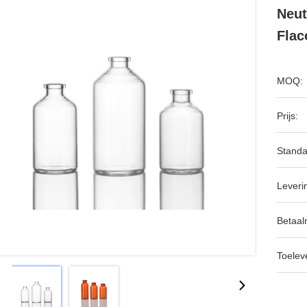
Neut
Flac
MOQ:
Prijs:
Standa
Leveri
Betaal
Toeleve