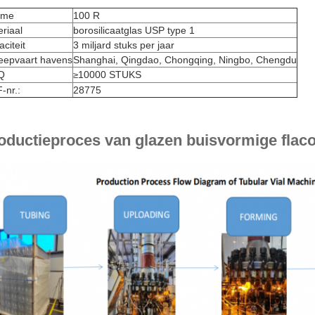
ume
100 R
riaal
borosilicaatglas USP type 1
citeit
3 miljard stuks per jaar
eepvaart havens
Shanghai, Qingdao, Chongqing, Ningbo, Chengdu
Q
10000 STUKS
≥
-nr.:
28775
oductieproces van glazen buisvormige flac