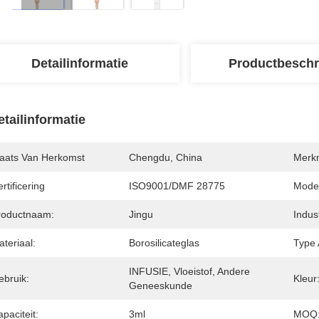
Detailinformatie
Productbeschr
etailinformatie
laats Van Herkomst
Chengdu, China
Merk
rtificering
ISO9001/DMF 28775
Mode
roductnaam:
Jingu
Indus
teriaal:
Borosilicateglas
Type 
INFUSIE, Vloeistof, Andere 
ebruik:
Kleur
Geneeskunde
paciteit:
3ml
MOQ