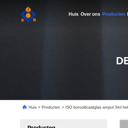
Huis
Over ons
Producten
D
Huis
>
Producten
>
ISO borosilicaatglas ampul 3ml h
Producten