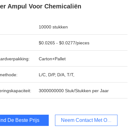
r Ampul Voor Chemicaliën
10000 stukken
$0.0265 - $0.0277/pieces
ardverpakking:
Carton+Pallet
methode:
L/C, D/P, D/A, T/T,
ringskapaciteit:
3000000000 Stuk/Stukken per Jaar
ind De Beste Prijs
Neem Contact Met Ons Op