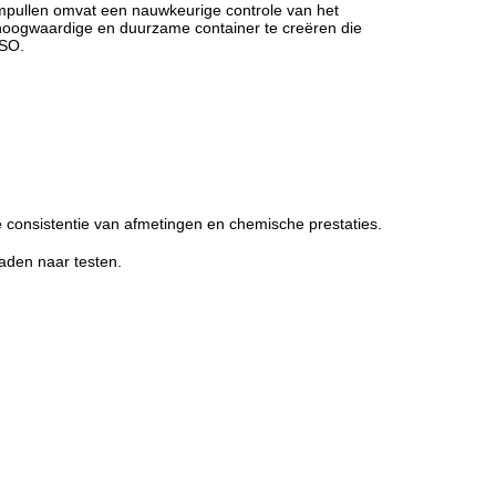
ampullen omvat een nauwkeurige controle van het
hoogwaardige en duurzame container te creëren die
ISO.
e consistentie van afmetingen en chemische prestaties.
oaden naar testen.