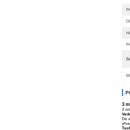
Pr
O
H
Pr
Be
M
P
3 m
3 ml
Ver
De a
afva
Tec