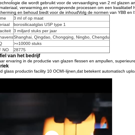
echnologie die wordt gebruikt voor de vervaardiging van 2 ml glazen 
materiaal, verwarming,en vormgevende processen om een kwalitatief 
herming en behoud biedt voor de inhoudVolg de normen van YBB en 
ume
3 ml of op maat
riaal
borosilicaatglas USP type 1
citeit
3 miljard stuks per jaar
havens
Shanghai, Qingdao, Chongqing, Ningbo, Chengdu
Q
>=10000 stuks
F NO
28775
iel van het bedrijf
aar ervaring in de productie van glazen flessen en ampullen, superieur
riek
d glass productin facility 10 OCMI-lijnen,dat betekent automatisch upl