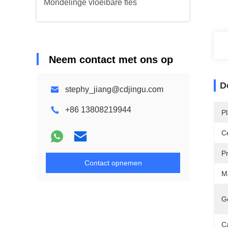
Mondelinge vloeibare fles
Neem contact met ons op
D
stephy_jiang@cdjingu.com
+86 13808219944
P
Ce
P
Contact opnemen
Ma
G
Ca