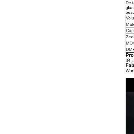
De t
glas
besc
Vol
Mate
Capa
Zee
MO
DM
Prof
34 j
Fab
Worl