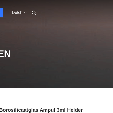
Dutch
EN
Borosilicaatglas Ampul 3ml Helder