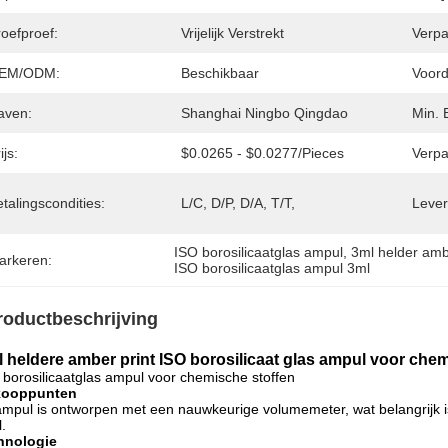
oefproef:
Vrijelijk Verstrekt
Verpa
EM/ODM:
Beschikbaar
Voord
aven:
Shanghai Ningbo Qingdao
Min. 
ijs:
$0.0265 - $0.0277/pieces
Verpa
talingscondities:
L/C, D/P, D/A, T/T,
Lever
ISO borosilicaatglas ampul
, 
3ml helder amb
arkeren:
ISO borosilicaatglas ampul 3ml
roductbeschrijving
l heldere amber print ISO borosilicaat glas ampul voor chem
 borosilicaatglas ampul voor chemische stoffen
kooppunten
mpul is ontworpen met een nauwkeurige volumemeter, wat belangrijk i
l.
hnologie