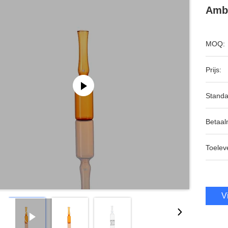
Ambe
MOQ:
Prijs:
Standa
Betaal
Toeleve
V