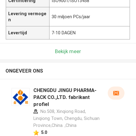
Certificering
ISO9001/ISO13458
Levering vermoge
30 miljoen PCs/jaar
n
Levertijd
7-10 DAGEN
Bekijk meer
ONGEVEER ONS
CHENGDU JINGU PHARMA-
PACK CO.,LTD. fabrikant
profiel
No.508, Xinqiong Road,
Linqiong Town, Chengdu, Sichuan
Province,China. ,China
5.0