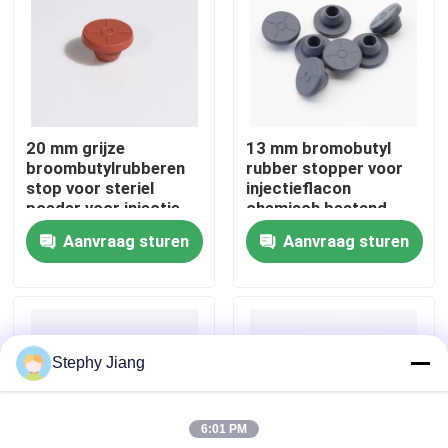
Fabriekstocht
Kwaliteitscontrole
20 mm grijze
13 mm bromobutyl
broombutylrubberen
rubber stopper voor
Neem contact met ons op
stop voor steriel
injectieflacon
poeder voor injectie
chemisch bestand
Aanvraag sturen
Aanvraag sturen
Nieuws
blog
Stephy Jiang
Flesje van borosilicaatglas
6:01 PM
tubulaire glasflesjes