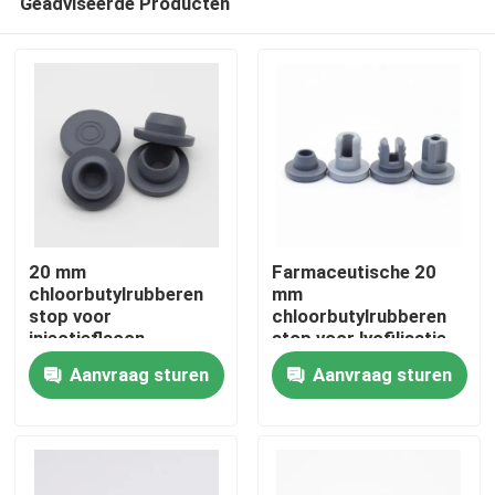
Geadviseerde Producten
20 mm
Farmaceutische 20
chloorbutylrubberen
mm
stop voor
chloorbutylrubberen
injectieflacon
stop voor lyofilisatie
Thuis
ISO9001
Aanvraag sturen
Aanvraag sturen
Producten
Over ons