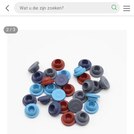
2
/
3