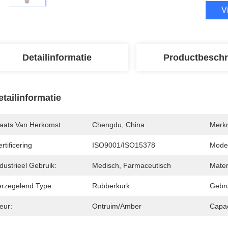
V
Detailinformatie
Productbeschr
etailinformatie
laats Van Herkomst
Chengdu, China
Merk
rtificering
ISO9001/ISO15378
Mode
dustrieel Gebruik:
Medisch, Farmaceutisch
Mater
erzegelend Type:
Rubberkurk
Gebru
eur:
Ontruim/Amber
Capac