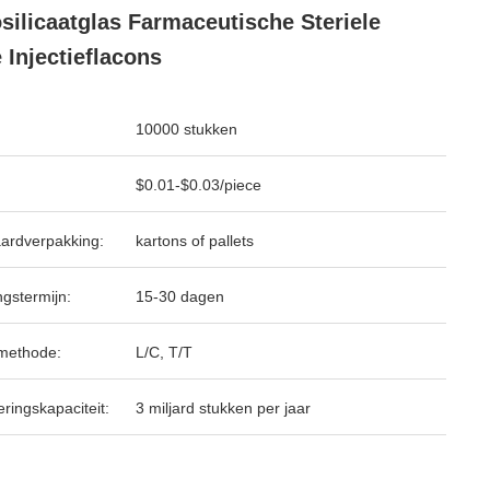
silicaatglas Farmaceutische Steriele
 Injectieflacons
10000 stukken
$0.01-$0.03/piece
ardverpakking:
kartons of pallets
ngstermijn:
15-30 dagen
methode:
L/C, T/T
ringskapaciteit:
3 miljard stukken per jaar