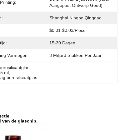
Printing:
Aangepast Ontwerp Goed)
n:
Shanghai Ningbo Qingdao
$0.01-$0.03/piece
ijd:
15-30 Dagen
ing Vermogen:
3 Miljard Stukken Per Jaar
borosilicaatglas
, 
 5 ml
, 
aag borosilicaatglas
ctie.
d van de glaschip.