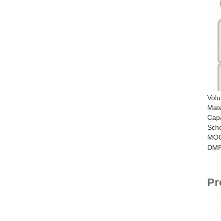
Vol
Mate
Capa
Sch
MO
DMF-
Pr