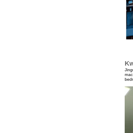
Kw
Jing
mach
bedr