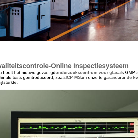
aliteitscontrole-Online Inspectiesysteem
u heeft het nieuwe gevestigd
onderzoekscentrum voor glas
als GMP-s
inale tests geïntroduceerd, zoals
ICP-MS
om onze te garanderen
de kw
ijfsterkte.