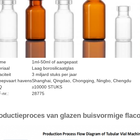
ume
1ml-50ml of aangepast
riaal
Laag borosilicaatglas
citeit
3 miljard stuks per jaar
eepvaart havens
Shanghai, Qingdao, Chongqing, Ningbo, Chengdu
Q
10000 STUKS
≥
nr.:
28775
oductieproces van glazen buisvormige flac