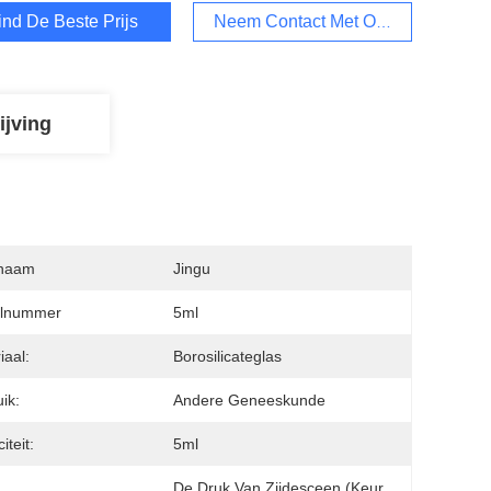
ind De Beste Prijs
Neem Contact Met Ons Op
ijving
naam
Jingu
lnummer
5ml
iaal:
Borosilicateglas
ik:
Andere Geneeskunde
iteit:
5ml
De Druk Van Zijdesceen (keur 