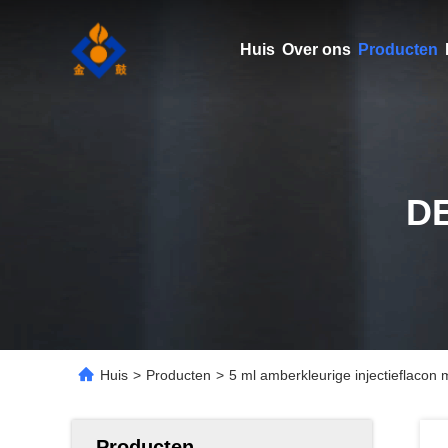
Huis
Over ons
Producten
D
Huis
>
Producten
>
5 ml amberkleurige injectieflacon m
Producten