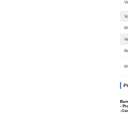
V
V
Mi
Ve
Be
M
P
Buis
- Pr
-
G
o