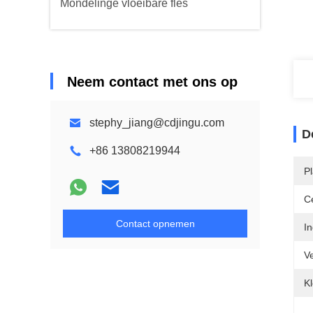
Mondelinge vloeibare fles
Neem contact met ons op
stephy_jiang@cdjingu.com
D
+86 13808219944
P
Ce
Contact opnemen
In
V
Kl