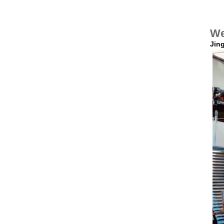
We
Jing