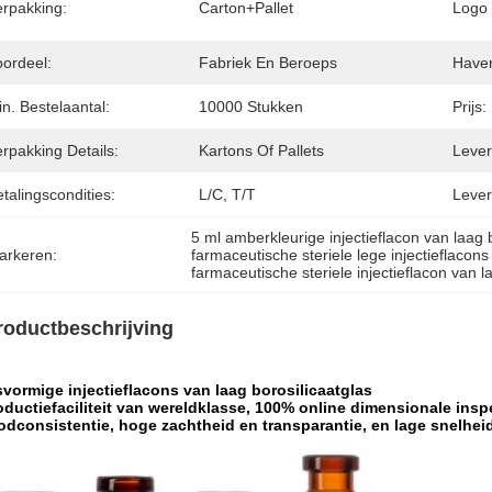
erpakking:
Carton+Pallet
Logo 
oordeel:
Fabriek En Beroeps
Have
n. Bestelaantal:
10000 Stukken
Prijs:
rpakking Details:
Kartons Of Pallets
Levert
talingscondities:
L/C, T/T
Lever
5 ml amberkleurige injectieflacon van laag 
arkeren:
farmaceutische steriele lege injectieflacons
farmaceutische steriele injectieflacon van l
roductbeschrijving
vormige injectieflacons van laag borosilicaatglas
oductiefaciliteit van wereldklasse, 100% online dimensionale inspe
odconsistentie, hoge zachtheid en transparantie, en lage snelhei