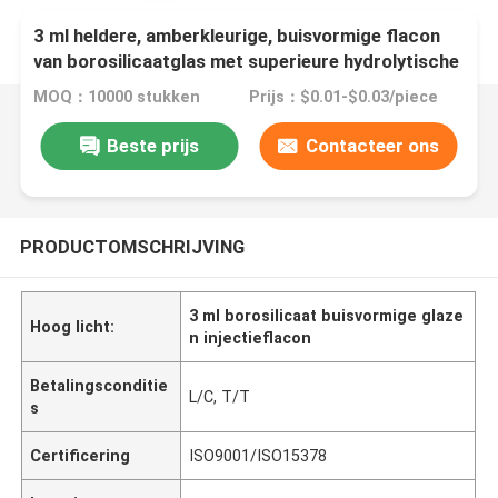
3 ml heldere, amberkleurige, buisvormige flacon
van borosilicaatglas met superieure hydrolytische
weerstand
MOQ：10000 stukken
Prijs：$0.01-$0.03/piece
Beste prijs
Contacteer ons
PRODUCTOMSCHRIJVING
3 ml borosilicaat buisvormige glaze
Hoog licht:
n injectieflacon
Betalingsconditie
L/C, T/T
s
Certificering
ISO9001/ISO15378