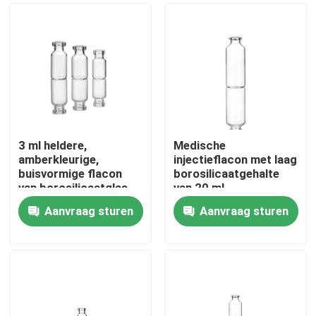
3 ml heldere,
Medische
amberkleurige,
injectieflacon met laag
buisvormige flacon
borosilicaatgehalte
van borosilicaatglas
van 20 ml
met superieure
Aanvraag sturen
Aanvraag sturen
hydrolytische
Thuis
weerstand
Producten
Over ons