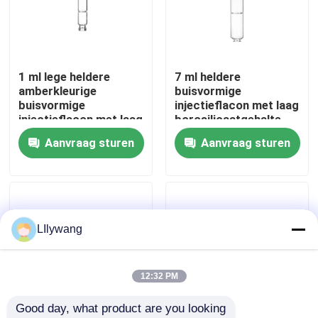
Fabriekstocht
1 ml lege heldere
7 ml heldere
Kwaliteitscontrole
amberkleurige
buisvormige
buisvormige
injectieflacon met laag
injectieflacon met laag
borosilicaatgehalte
Neem contact met ons op
borosilicaatgehalte
Aanvraag sturen
Aanvraag sturen
Nieuws
blog
LIlywang
Flesje van borosilicaatglas
12:32 PM
Good day, what product are you looking 
tubulaire glasflesjes