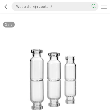
2
/
3