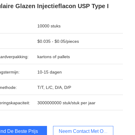
laire Glazen Injectieflacon USP Type I
10000 stuks
$0.035 - $0.05/pieces
ardverpakking:
kartons of pallets
ngstermijn:
10-15 dagen
methode:
T/T, L/C, D/A, D/P
ringskapaciteit:
3000000000 stuk/stuk per jaar
ind De Beste Prijs
Neem Contact Met Ons Op