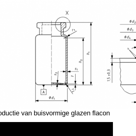
oductie van buisvormige glazen flacon
od.
Injectie van Tubulaire glazen injectieflacon