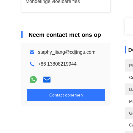
Mondelinge vloeibare fles
Neem contact met ons op
D
stephy_jiang@cdjingu.com
+86 13808219944
P
Ce
Ba
Contact opnemen
M
G
Ca