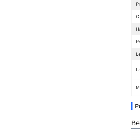
Pr
O
H
Pr
Le
L
M
P
Be