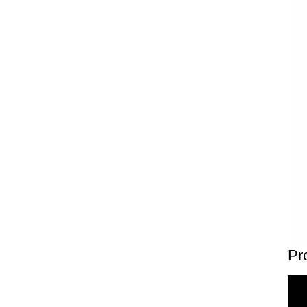
Pr
Pr