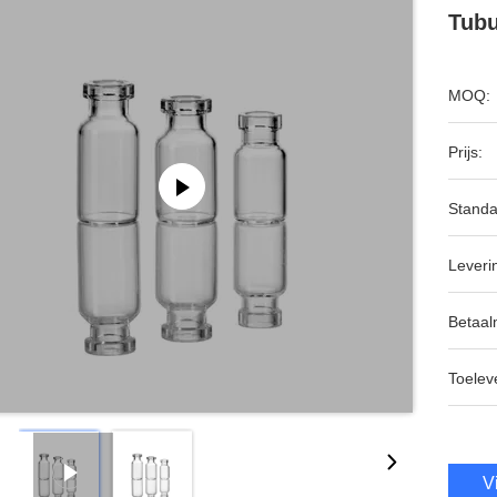
Tubu
MOQ:
Prijs:
Standa
Leveri
Betaal
Toeleve
V