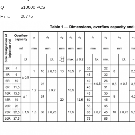
OQ
≥10000 PCS
 nr.:
28775