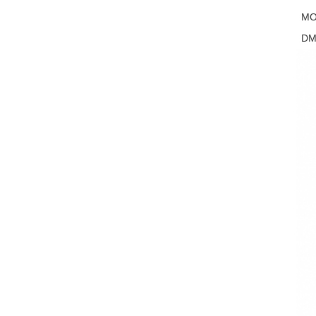
M
DMF