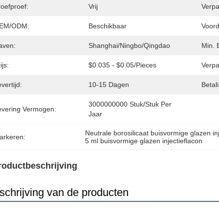
oefproef:
Vrij
Verpa
EM/ODM:
Beschikbaar
Voord
aven:
Shanghai/Ningbo/Qingdao
Min. 
ijs:
$0.035 - $0.05/pieces
Verpa
vertijd:
10-15 Dagen
Betal
3000000000 Stuk/stuk Per 
evering Vermogen:
Jaar
Neutrale borosilicaat buisvormige glazen in
arkeren:
5 ml buisvormige glazen injectieflacon
roductbeschrijving
schrijving van de producten