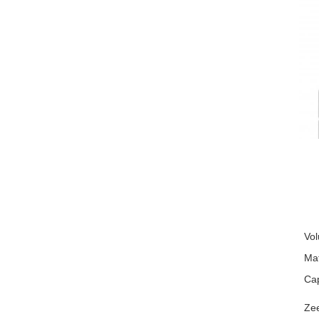
Vo
Mat
Cap
Ze