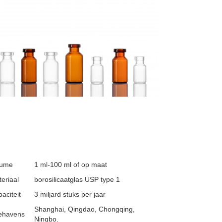
lume
1 ml-100 ml of op maat
eriaal
borosilicaatglas USP type 1
aciteit
3 miljard stuks per jaar
Shanghai, Qingdao, Chongqing,
ehavens
Ningbo.