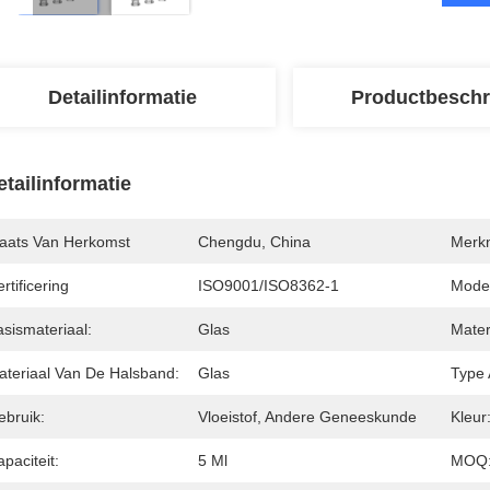
Detailinformatie
Productbeschr
etailinformatie
laats Van Herkomst
Chengdu, China
Merk
rtificering
ISO9001/ISO8362-1
Mode
sismateriaal:
Glas
Mater
ateriaal Van De Halsband:
Glas
Type 
ebruik:
Vloeistof, Andere Geneeskunde
Kleur
paciteit:
5 Ml
MOQ