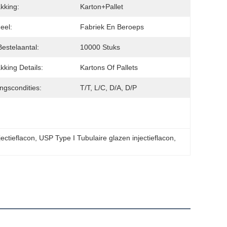
kking:
Karton+pallet
eel:
Fabriek En Beroeps
Bestelaantal:
10000 Stuks
kking Details:
Kartons Of Pallets
ingscondities:
T/T, L/C, D/A, D/P
jectieflacon
, 
USP Type I Tubulaire glazen injectieflacon
, 