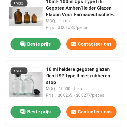
10ml- 100ml Ups Type Ii Iii
Gegoten Amber/Helder Glazen
Flacon Voor Farmaceutische En
Fabriekstocht
Veterinaire Poeder Injectie
MOQ：1 stuk
Packagi
Prijs：0.001USD/piece
Kwaliteitscontrole
Beste prijs
Contacteer ons
Neem contact met ons op
10 ml heldere gegoten glazen
Nieuws
fles USP type II met rubberen
stop
blog
MOQ：10000 stuks
Prijs：$0.0265 - $0.0277/pieces
Flesje van borosilicaatglas
Beste prijs
Contacteer ons
tubulaire glasflesjes