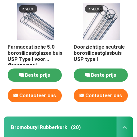
Farmaceutische 5.0
Doorzichtige neutrale
borosilicaatglazen buis
borosilicaatglasbuis
USP Type I voor
USP type I
flaconampul
Beste prijs
Beste prijs
Contacteer ons
Contacteer ons
Bromobutyl Rubberkurk
(20)