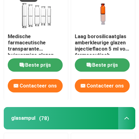
Medische
Laag borosilicaatglas
farmaceutische
amberkleurige glazen
transparante
injectieflacon 5 ml voor
buisvormige glazen
farmaceutisch
injectieflacons
vloeibaar medisch
Beste prijs
Beste prijs
Borosilicaat glazen
gebruik
injectieflacon 10 ml 20
ml
Contacteer ons
Contacteer ons
glasampul
(78)