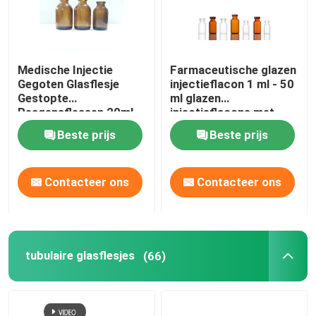
Medische Injectie
Farmaceutische glazen
Gegoten Glasflesje
injectieflacon 1 ml - 50
Gestopte
ml glazen
Reagensflessen 20ml
injectieflacons met
30ml 50ml 100ml
rubberen stop
Beste prijs
Beste prijs
Contacteer ons
Contacteer ons
tubulaire glasflesjes
(66)