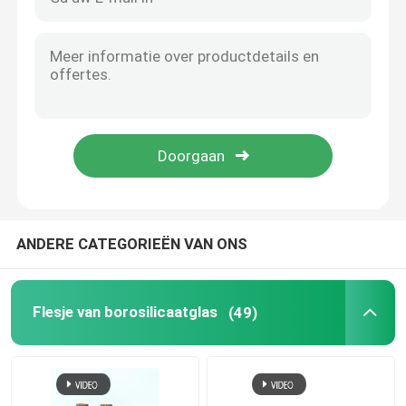
Flacon aluminium dop
Amberkleurige glazen buis
Mondelinge vloeibare fles
ANDERE CATEGORIEËN VAN ONS
Flesje van borosilicaatglas
(49)