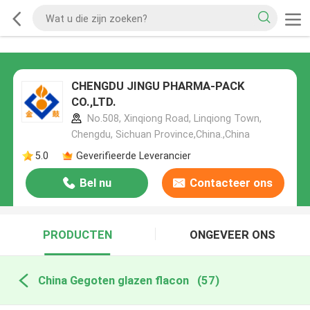
CHENGDU JINGU PHARMA-PACK
CO.,LTD.
No.508, Xinqiong Road, Linqiong Town,
Chengdu, Sichuan Province,China.,China
5.0
Geverifieerde Leverancier
Bel nu
Contacteer ons
PRODUCTEN
ONGEVEER ONS
China Gegoten glazen flacon
(57)