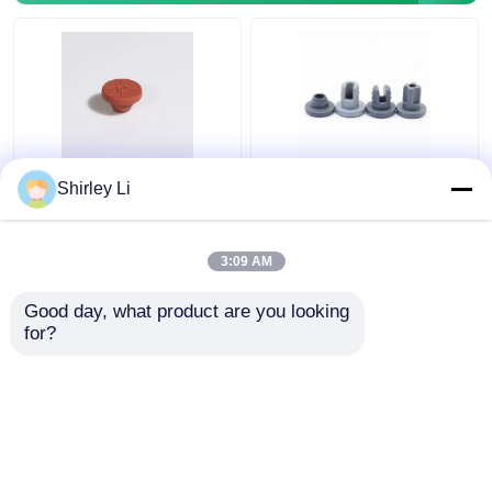
20 mm grijze
Farmaceutische 20 mm
Shirley Li
broombutylrubberen
chloorbutylrubberen
stop voor steriel
stop voor lyofilisatie
poeder voor injectie
3:09 AM
Beste prijs
Beste prijs
Good day, what product are you looking 
for?
Contacteer ons
Contacteer ons
Bekijk meer