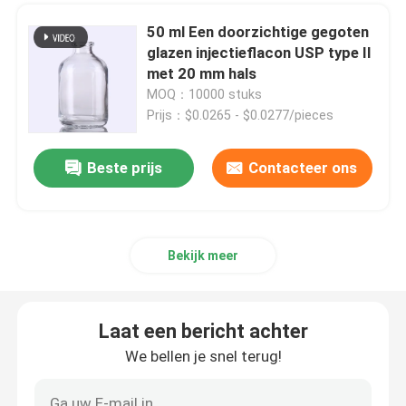
50 ml Een doorzichtige gegoten
glasampul
glazen injectieflacon USP type II
met 20 mm hals
MOQ：10000 stuks
Borosilicaat glazen buis
Prijs：$0.0265 - $0.0277/pieces
Gegoten glazen flacon
Beste prijs
Contacteer ons
Bromobutyl Rubberkurk
Bekijk meer
Aluminium kunststof dop
Laat een bericht achter
Glazen injectieflacons met schroefdop
We bellen je snel terug!
Heldere glazen buis