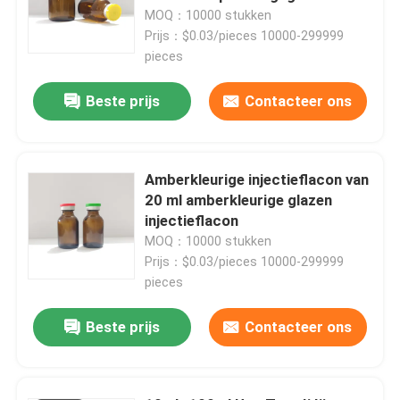
glazen fles
MOQ：10000 stukken
Prijs：$0.03/pieces 10000-299999
pieces
Beste prijs
Contacteer ons
Amberkleurige injectieflacon van
20 ml amberkleurige glazen
injectieflacon
MOQ：10000 stukken
Prijs：$0.03/pieces 10000-299999
Thuis
pieces
Beste prijs
Contacteer ons
Producten
Over ons