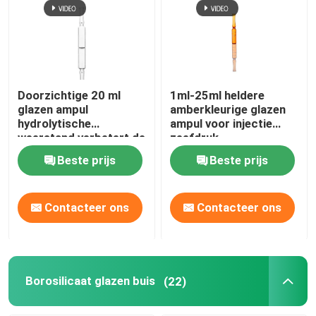
Doorzichtige 20 ml
1ml-25ml heldere
glazen ampul
amberkleurige glazen
hydrolytische
ampul voor injectie
weerstand verbetert de
zeefdruk
medicijnstabiliteit
Beste prijs
Beste prijs
ampul flacon
Contacteer ons
Contacteer ons
Borosilicaat glazen buis
(22)