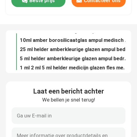
Beste prijs
Contacteer ons
1 ml heldere borosilicaatglasampule voor medisch en cosmetisch monster vrijgegeven
2 ml helder borosilicaatglas ampul medisch cosmetisch gebruik
Fabriekstocht
1ml amber borosilicaatglas ampul medisch cosmetisch gebruik
2ml amber borosilicaatglas ampul medisch cosmetisch gebruik
Kwaliteitscontrole
10ml amber borosilicaatglas ampul medisch cosmetisch gebruik
25 ml helder amberkleurige glazen ampul bedrukt medisch cosmetisch gebruik
Neem contact met ons op
5 ml helder amberkleurige glazen ampul bedrukt medisch cosmetisch gebruik
1 ml 2 ml 5 ml helder medicijn glazen fles medicijn glazen ampullen cosmetische glazen ampullen
10 ml helder borosilicaatglas ampul medisch cosmetisch gebruik
Nieuws
Veelzijdige 2 ml Amber Borosilicaat Glas Ampool voor medische en cosmetische doeleinden
Laat een bericht achter
1 ml helder borosilicaatglas ampul medisch cosmetisch gebruik
Blog
We bellen je snel terug!
10 ml helder borosilicaatglas ampul medisch cosmetisch gebruik
1 ml helder borosilicaatglas ampul Makkelijk open eind afdichting Ideaal voor medische en cosmetische toepassingen
Flesje van borosilicaatglas
cosmetische glazen fles glazen ampul 10ml helder borosilicaatglas ampul
cosmetische glazen fles medicijnfles 10ml helder borosilicaatglas ampul
tubulaire glasflesjes