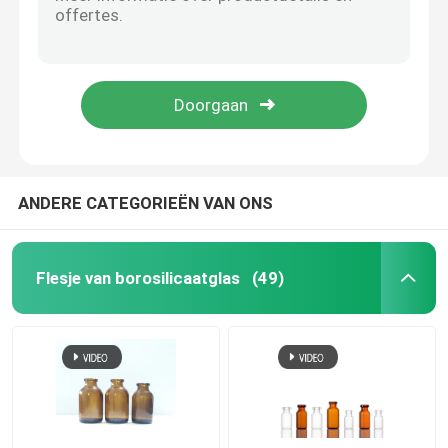
glazen ampul cosmetische glazen fles medicijnfles etherische olie glazen fles
10ml ampul ampul clear type 1 borosilicaatglas 10ml glazen ampul geneeskunde fles glas 10ml cosmetische olie fles
glasampul
ISO-standaard maat 25 ml glazen medische amberkleurige flessen ampulflesjes buisvormige flacon fles cosmetica
GMP-gecertificeerde injectieflacons met injecteerbare medicijnampullen 1ml-25ml
Borosilicaat glazen buis
Type D heldere glazen ampul 5 ml glazen ampul 10 ml glazen ampul
Gegoten glazen flacon
ANDERE CATEGORIEËN VAN ONS
Bromobutyl Rubberkurk
Flesje van borosilicaatglas
(49)
Aluminium kunststof dop
Glazen injectieflacons met schroefdop
Heldere glazen buis