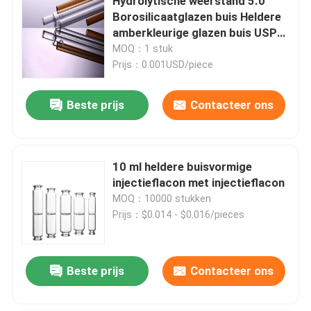
Hydrolytische weerstand 5.0
Borosilicaatglazen buis Heldere
amberkleurige glazen buis USP
Type I
MOQ：1 stuk
Prijs：0.001USD/piece
Beste prijs
Contacteer ons
10 ml heldere buisvormige
injectieflacon met injectieflacon
MOQ：10000 stukken
Prijs：$0.014 - $0.016/pieces
Beste prijs
Contacteer ons