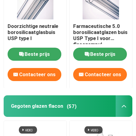
Doorzichtige neutrale
Farmaceutische 5.0
borosilicaatglasbuis
borosilicaatglazen buis
USP type I
USP Type I voor
flaconampul
Beste prijs
Beste prijs
Contacteer ons
Contacteer ons
Gegoten glazen flacon
(57)