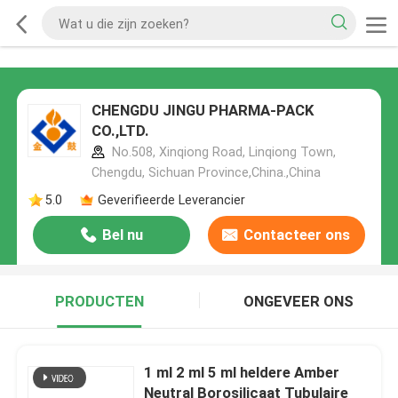
CHENGDU JINGU PHARMA-PACK
CO.,LTD.
No.508, Xinqiong Road, Linqiong Town,
Chengdu, Sichuan Province,China.,China
5.0
Geverifieerde Leverancier
Bel nu
Contacteer ons
PRODUCTEN
ONGEVEER ONS
1 ml 2 ml 5 ml heldere Amber
Neutral Borosilicaat Tubulaire