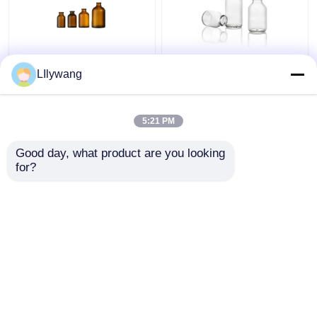
10 ml 30 ml 100 ml
5 ml-100 ml gegoten
LIlywang
amberkleurige glazen
glazen injectieflacon
reagensfles Gegoten
met zwavelbehandeling
antibiotica glazen fles
5:21 PM
Beste prijs
Beste prijs
Good day, what product are you looking 
for?
Contacteer ons
Contacteer ons
Bekijk meer
Thuis
Ongeveer ons
Contacteer ons
Desktop Site
Sitemap
Privacybeleid