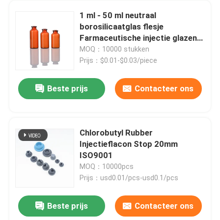
1 ml - 50 ml neutraal
borosilicaatglas flesje
Farmaceutische injectie glazen
fles
MOQ：10000 stukken
Prijs：$0.01-$0.03/piece
Beste prijs
Contacteer ons
Chlorobutyl Rubber
Injectieflacon Stop 20mm
ISO9001
MOQ：10000pcs
Prijs：usd0.01/pcs-usd0.1/pcs
Beste prijs
Contacteer ons