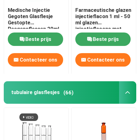
Medische Injectie
Farmaceutische glazen
Flacon aluminium dop
Gegoten Glasflesje
injectieflacon 1 ml - 50
Gestopte
ml glazen
Reagensflessen 20ml
injectieflacons met
Amberkleurige glazen buis
30ml 50ml 100ml
rubberen stop
Beste prijs
Beste prijs
Mondelinge vloeibare fles
Contacteer ons
Contacteer ons
tubulaire glasflesjes
(66)