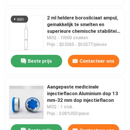
2 ml heldere borosilciaat ampul,
gemakkelijk te smelten en
superieure chemische stabiliteit
afdichtend
MOQ：10000 stukken
Prijs：$0.0265 - $0.0277/pieces
Beste prijs
Contacteer ons
Aangepaste medicinale
Thuis
injectieflacon Aluminium dop 13
mm-32 mm dop injectieflacon
MOQ：1 stuk
Producten
Prijs：0.001USD/piece
Over ons