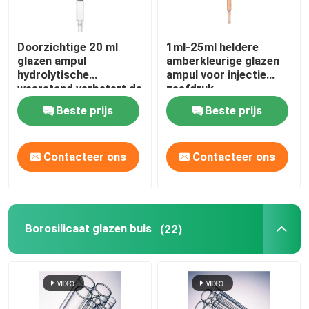
Doorzichtige 20 ml
1ml-25ml heldere
glazen ampul
amberkleurige glazen
hydrolytische
ampul voor injectie
weerstand verbetert de
zeefdruk
medicijnstabiliteit
Beste prijs
Beste prijs
ampul flacon
Contacteer ons
Contacteer ons
Borosilicaat glazen buis
(22)